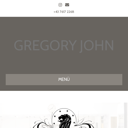
Instagram
Email
+43 7617 2268
GREGORY JOHN
MENÜ